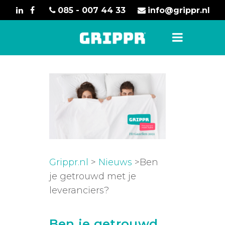
085 - 007 44 33
info@grippr.nl
Grippr.nl
>
Nieuws
>Ben
je getrouwd met je
leveranciers?
Ben je getrouwd