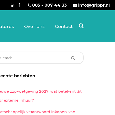
085 - 007 44 33
info@grippr.nl
atures
Over ons
Contact
cente berichten
euwe zzp-wetgeving 2027: wat betekent dit
or externe inhuur?
atschappelijk verantwoord inkopen: van