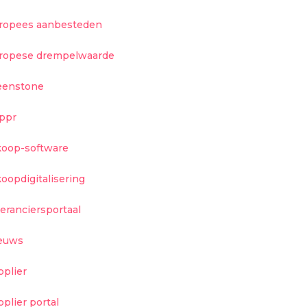
ropees aanbesteden
ropese drempelwaarde
eenstone
ippr
koop-software
koopdigitalisering
veranciersportaal
euws
pplier
pplier portal