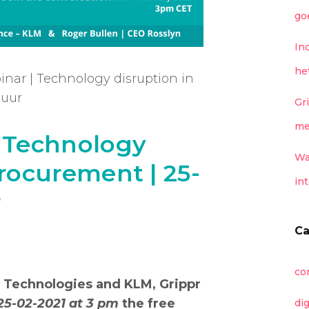
go
In
he
nar | Technology disruption in
 uur
Gr
me
| Technology
Wa
Procurement | 25-
in
r
Ca
co
 Technologies and KLM, Grippr
25-02-2021 at 3 pm
the free
di