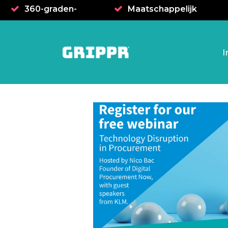
360-graden-
Maatschappelijk
benadering
verantwoord
I