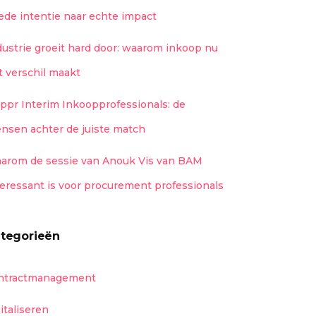
ede intentie naar echte impact
dustrie groeit hard door: waarom inkoop nu
t verschil maakt
ippr Interim Inkoopprofessionals: de
nsen achter de juiste match
arom de sessie van Anouk Vis van BAM
teressant is voor procurement professionals
tegorieën
ntractmanagement
gitaliseren