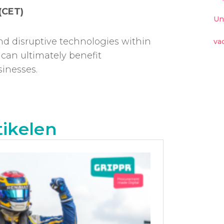
(CET)
Un
nd disruptive technologies within
va
an ultimately benefit
inesses.
tikelen