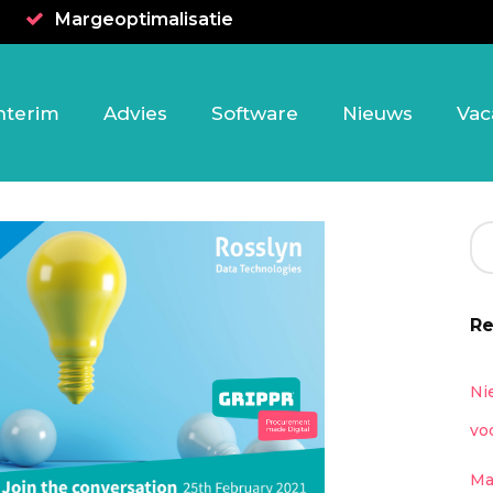
Margeoptimalisatie
nterim
Advies
Software
Nieuws
Vac
Re
Ni
vo
Ma