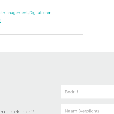
,
actmanagement
Digitaliseren
n
nen betekenen?