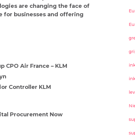
logies are changing the face of
Eu
e for businesses and offering
Eu
gr
gr
in
up CPO Air France – KLM
lyn
in
or Controller KLM
le
Ni
gital Procurement Now
su
su