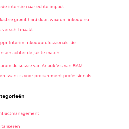
ede intentie naar echte impact
dustrie groeit hard door: waarom inkoop nu
t verschil maakt
ippr Interim Inkoopprofessionals: de
nsen achter de juiste match
arom de sessie van Anouk Vis van BAM
teressant is voor procurement professionals
tegorieën
ntractmanagement
gitaliseren