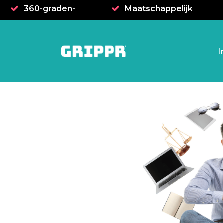
360-graden-
Maatschappelijk
benadering
verantwoord
I