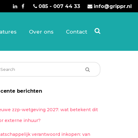
085 - 007 44 33
info@grippr.nl
atures
Over ons
Contact
cente berichten
euwe zzp-wetgeving 2027: wat betekent dit
or externe inhuur?
atschappelijk verantwoord inkopen: van