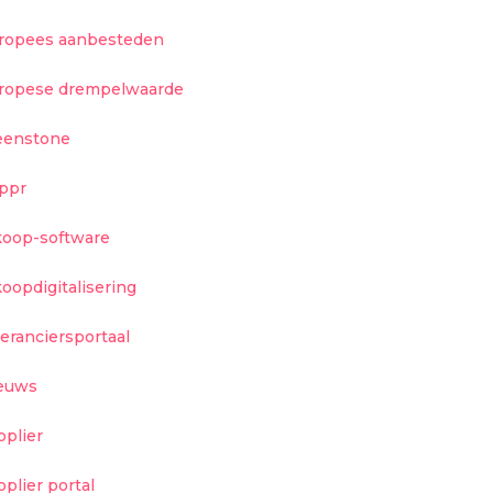
ropees aanbesteden
ropese drempelwaarde
eenstone
ippr
koop-software
koopdigitalisering
veranciersportaal
euws
pplier
pplier portal