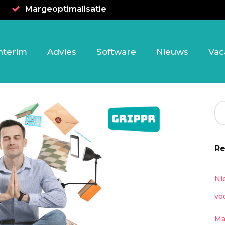
Margeoptimalisatie
nterim
Advies
Software
Nieuws
Vac
Re
Ni
vo
Ma