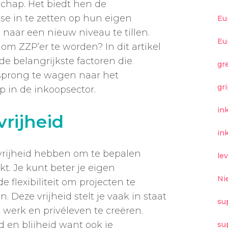
chap. Het biedt hen de
se in te zetten op hun eigen
Eu
naar een nieuw niveau te tillen.
Eu
om ZZP’er te worden? In dit artikel
de belangrijkste factoren die
gr
sprong te wagen naar het
gr
 in de inkoopsector.
in
 vrijheid
in
e vrijheid hebben om te bepalen
le
t. Je kunt beter je eigen
Ni
 flexibiliteit om projecten te
n. Deze vrijheid stelt je vaak in staat
su
werk en privéleven te creëren.
id en blijheid want ook je
su