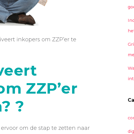
go
In
he
veert inkopers om ZZP’er te
Gr
me
veert
Wa
in
om ZZP’er
Ca
? ?
co
ervoor om de stap te zetten naar
di