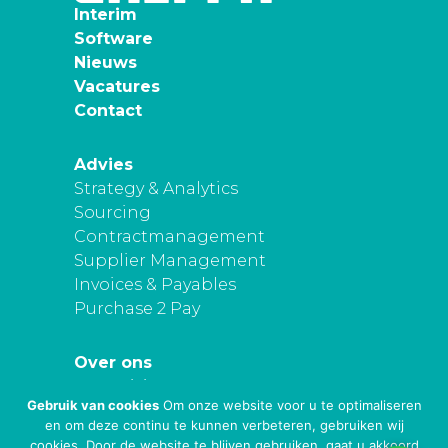
Interim
Software
Nieuws
Vacatures
Contact
Advies
Strategy & Analytics
Sourcing
Contractmanagement
Supplier Management
Invoices & Payables
Purchase 2 Pay
Over ons
Onze visie
Gebruik van cookies
Om onze website voor u te optimaliseren
Privacy
en om deze continu te kunnen verbeteren, gebruiken wij
cookies. Door de website te blijven gebruiken, gaat u akkoord