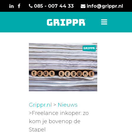
085 - 007 44 33
info@grippr.nl
Grippr.nl
>
Nieuws
>Freelance inkoper: zo
kom je bovenop de
Stapel