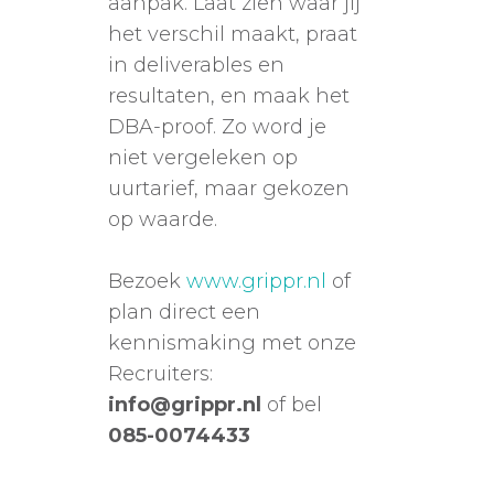
aanpak. Laat zien waar jij
het verschil maakt, praat
in deliverables en
resultaten, en maak het
DBA-proof. Zo word je
niet vergeleken op
uurtarief, maar gekozen
op waarde.
Bezoek
www.grippr.nl
of
plan direct een
kennismaking met onze
Recruiters:
info@grippr.nl
of bel
085-0074433