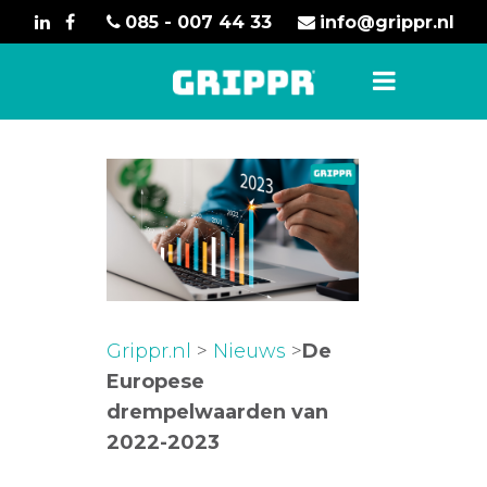
085 - 007 44 33
info@grippr.nl
Grippr.nl
>
Nieuws
>
De
Europese
drempelwaarden van
2022-2023