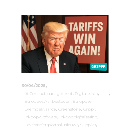
30/04/2025
In
Contractmanagement
,
Digitaliseren
,
Europees Aanbesteden
,
Europese
Drempelwaarde
,
Greenstone
,
Grippr
,
Inkoop-Software
,
Inkoopdigitalisering
,
Leveranciersportaal
,
Nieuws
,
Supplier
,