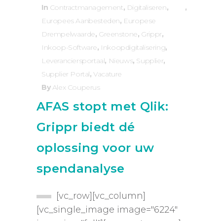
In
Contractmanagement
,
Digitaliseren
,
Europees Aanbesteden
,
Europese
Drempelwaarde
,
Greenstone
,
Grippr
,
Inkoop-Software
,
Inkoopdigitalisering
,
Leveranciersportaal
,
Nieuws
,
Supplier
,
Supplier Portal
,
Vacature
By
Alex Couperus
AFAS stopt met Qlik:
Grippr biedt dé
oplossing voor uw
spendanalyse
[vc_row][vc_column]
[vc_single_image image="6224"