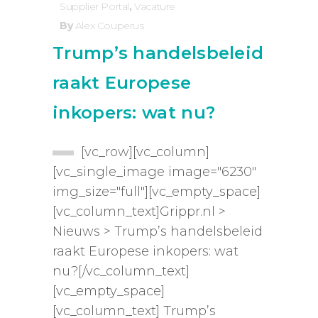
Supplier Portal
,
Vacature
By
Alex Couperus
Trump’s handelsbeleid
raakt Europese
inkopers: wat nu?
[vc_row][vc_column]
[vc_single_image image="6230"
img_size="full"][vc_empty_space]
[vc_column_text]Grippr.nl >
Nieuws > Trump’s handelsbeleid
raakt Europese inkopers: wat
nu?[/vc_column_text]
[vc_empty_space]
[vc_column_text] Trump’s