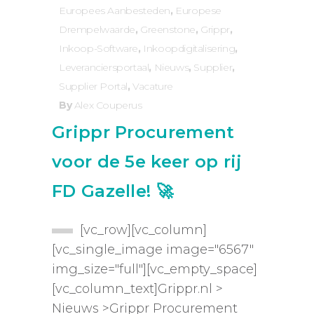
Europees Aanbesteden
,
Europese
Drempelwaarde
,
Greenstone
,
Grippr
,
Inkoop-Software
,
Inkoopdigitalisering
,
Leveranciersportaal
,
Nieuws
,
Supplier
,
Supplier Portal
,
Vacature
By
Alex Couperus
Grippr Procurement
voor de 5e keer op rij
FD Gazelle! 🚀
[vc_row][vc_column]
[vc_single_image image="6567"
img_size="full"][vc_empty_space]
[vc_column_text]Grippr.nl >
Nieuws >Grippr Procurement