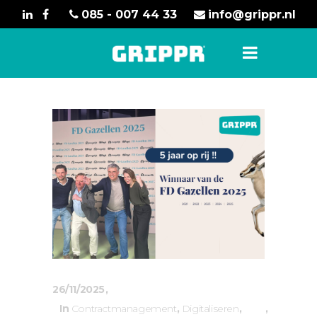
085 - 007 44 33
info@grippr.nl
26/11/2025
In
Contractmanagement
,
Digitaliseren
,