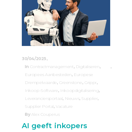
30/04/2025
In
Contractmanagement
,
Digitaliseren
,
Europees Aanbesteden
,
Europese
Drempelwaarde
,
Greenstone
,
Grippr
,
Inkoop-Software
,
Inkoopdigitalisering
,
Leveranciersportaal
,
Nieuws
,
Supplier
,
Supplier Portal
,
Vacature
By
Alex Couperus
AI geeft inkopers