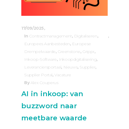
17/09/2025
In
Contractmanagement
,
Digitaliseren
,
Europees Aanbesteden
,
Europese
Drempelwaarde
,
Greenstone
,
Grippr
,
Inkoop-Software
,
Inkoopdigitalisering
,
Leveranciersportaal
,
Nieuws
,
Supplier
,
Supplier Portal
,
Vacature
By
Alex Couperus
AI in inkoop: van
buzzword naar
meetbare waarde