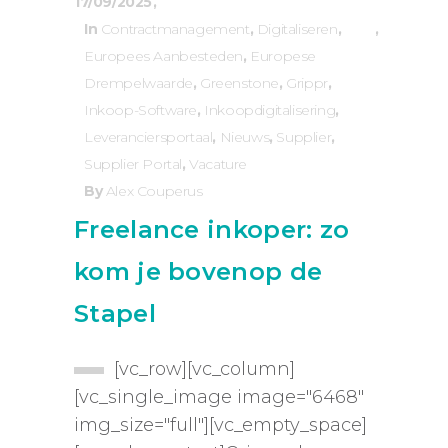
17/09/2025
In
Contractmanagement
,
Digitaliseren
,
Europees Aanbesteden
,
Europese
Drempelwaarde
,
Greenstone
,
Grippr
,
Inkoop-Software
,
Inkoopdigitalisering
,
Leveranciersportaal
,
Nieuws
,
Supplier
,
Supplier Portal
,
Vacature
By
Alex Couperus
Freelance inkoper: zo
kom je bovenop de
Stapel
[vc_row][vc_column]
[vc_single_image image="6468"
img_size="full"][vc_empty_space]