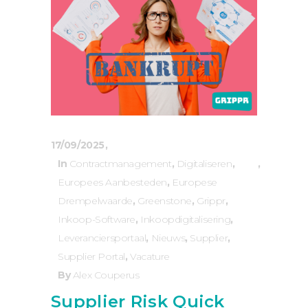
17/09/2025
In
Contractmanagement
,
Digitaliseren
,
Europees Aanbesteden
,
Europese
Drempelwaarde
,
Greenstone
,
Grippr
,
Inkoop-Software
,
Inkoopdigitalisering
,
Leveranciersportaal
,
Nieuws
,
Supplier
,
Supplier Portal
,
Vacature
By
Alex Couperus
Supplier Risk Quick