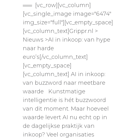
[vc_row][vc_column]
[vc_single_image image="6474"
img_size="full"][vc_empty_space]
[vc_column_text]Grippr.nl >
Nieuws >AI in inkoop: van hype
naar harde
euro’s[/vc_column_text]
[vc_empty_space]
[vc_column_text] AI in inkoop:
van buzzword naar meetbare
waarde Kunstmatige
intelligentie is hét buzzwoord
van dit moment. Maar hoeveel
waarde levert AI nu echt op in
de dagelijkse praktijk van
inkoop? Veel organisaties