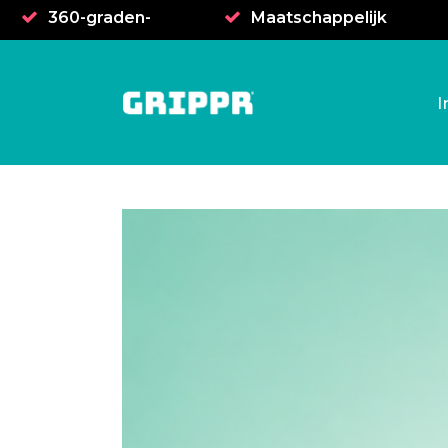
360-graden-
Maatschappelijk
benadering
verantwoord
I