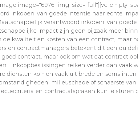
image image="6976" img_size="full"][vc_empty_spa
ord inkopen: van goede intentie naar echte impa
Maatschappelijk verantwoord inkopen: van goede
tschappelijke impact zijn geen bijzaak meer binn
 de kwaliteit en kosten van een contract, maar o
rs en contractmanagers betekent dit een duidelij
n goed contract, maar ook om wat dat contract o
ten Inkoopbeslissingen reiken verder dan vaak w
litaire diensten komen vaak uit brede en soms int
eidsomstandigheden, milieuschade of schaarste va
electiecriteria en contractafspraken kun je sture