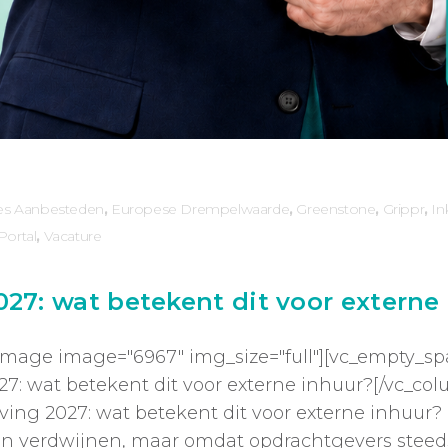
es Aanbesteden
,
Europese Drempelwaarde
,
Greenstone
,
Grippr
,
In
Portal
,
Vacature
27: wat betekent dit voor externe
image image="6967" img_size="full"][vc_empty_spa
: wat betekent dit voor externe inhuur?[/vc_co
ing 2027: wat betekent dit voor externe inhuur? 
en verdwijnen, maar omdat opdrachtgevers stee