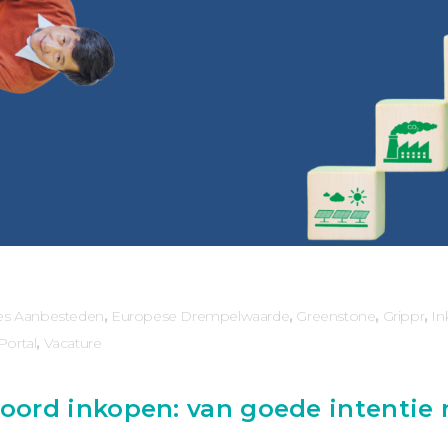
es Aanbesteden
,
Europese Drempelwaarde
,
Greenstone
,
Grippr
,
In
Portal
,
Vacature
oord inkopen: van goede intentie 