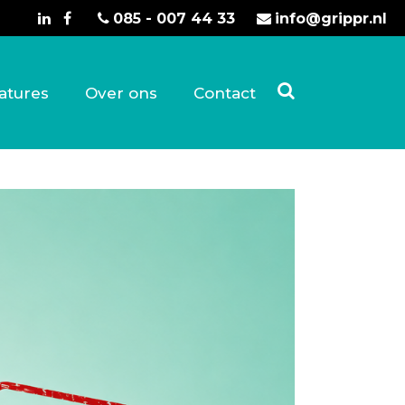
085 - 007 44 33
info@grippr.nl
atures
Over ons
Contact