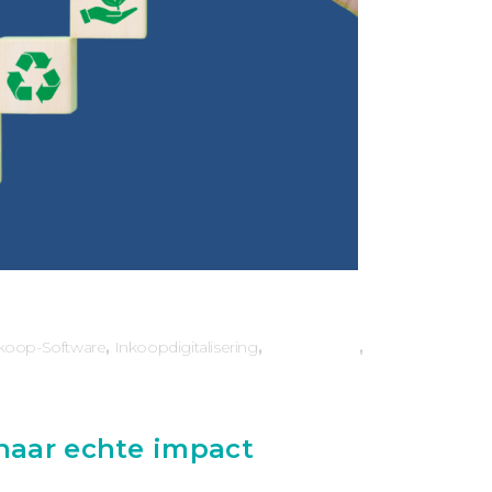
koop-Software
,
Inkoopdigitalisering
,
naar echte impact