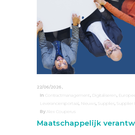
22/06/2026
In
Contractmanagement
,
Digitaliseren
,
Europe
Leveranciersportaal
,
Nieuws
,
Supplier
,
Supplier 
By
Alex Couperus
Maatschappelijk verantw