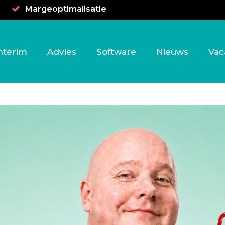
Margeoptimalisatie
nterim
Advies
Software
Nieuws
Vac