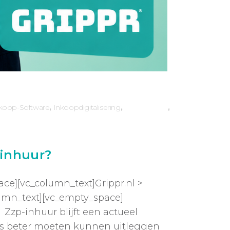
koop-Software
,
Inkoopdigitalisering
,
 inhuur?
ce][vc_column_text]Grippr.nl >
lumn_text][vc_empty_space]
Zzp-inhuur blijft een actueel
ds beter moeten kunnen uitleggen