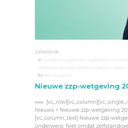
22/06/2026
In
Contractmanagement
,
Digitaliseren
,
Europe
Leveranciersportaal
,
Nieuws
,
Supplier
,
Supplier 
By
Alex Couperus
Nieuwe zzp-wetgeving 20
[vc_row][vc_column][vc_single_
Nieuws > Nieuwe zzp-wetgeving 2027
[vc_column_text] Nieuwe zzp-wetgev
onderwerp. Niet omdat zelfstandig