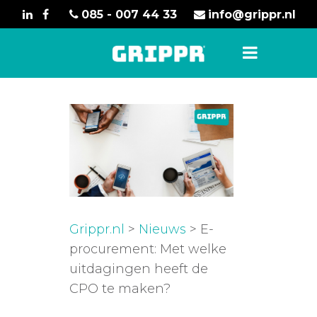
085 - 007 44 33
info@grippr.nl
Grippr.nl
>
Nieuws
> E-
procurement: Met welke
uitdagingen heeft de
CPO te maken?