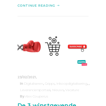
CONTINUE READING
23/02/2021
In
Digitaliseren
,
Grippr
,
Inkoopdigitalisering
,
Leveranciersportaal
,
Nieuws
,
Vacature
By
Alex Couperus
De 3 winstgevende