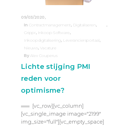
09/03/2020
In
Contractmanagement
,
Digitaliseren
,
Grippr
,
Inkoop-Software
,
Inkoopdigitalisering
,
Leveranciersportaal
,
Nieuws
,
Vacature
By
Alex Couperus
Lichte stijging PMI
reden voor
optimisme?
[vc_row][vc_column]
[vc_single_image image="2199"
img_size="full"][vc_empty_space]