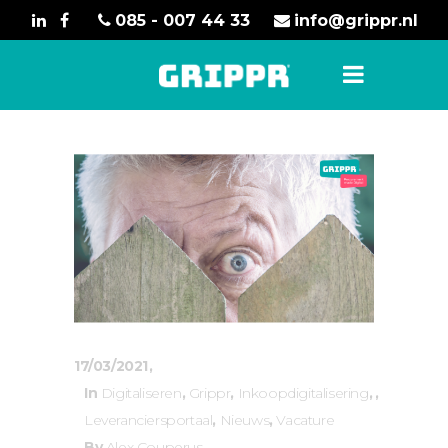
085 - 007 44 33
info@grippr.nl
17/03/2021
In
Digitaliseren
,
Grippr
,
Inkoopdigitalisering
,
Leveranciersportaal
,
Nieuws
,
Vacature
By
Alex Couperus