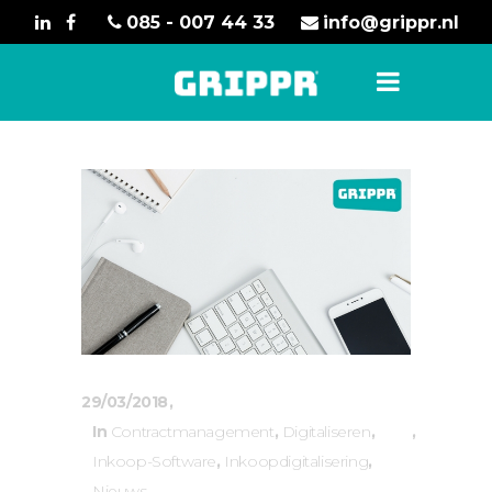
085 - 007 44 33
info@grippr.nl
29/03/2018
In
Contractmanagement
,
Digitaliseren
,
Inkoop-Software
,
Inkoopdigitalisering
,
Nieuws